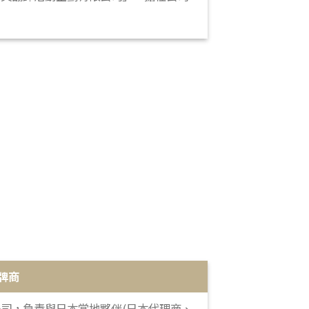
牌商
司，負責與日本當地夥伴(日本代理商、